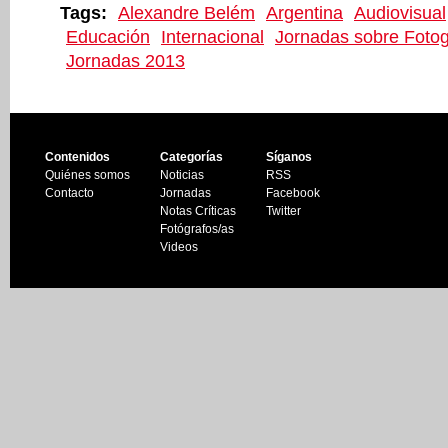
Tags:
Alexandre Belém
Argentina
Audiovisual
Educación
Internacional
Jornadas sobre Fotog
Jornadas 2013
Contenidos
Categorías
Síganos
Quiénes somos
Noticias
RSS
Contacto
Jornadas
Facebook
Notas Críticas
Twitter
Fotógrafos/as
Videos