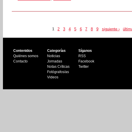
1
2
3
4
5
6
7
8
9
siguiente ›
últim
Contenidos
Categorías
Síganos
Quiénes somos
Noticias
RSS
Contacto
Jornadas
Facebook
Notas Críticas
Twitter
Fotógrafos/as
Videos