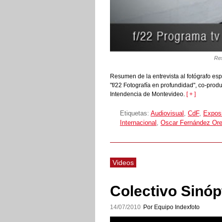
Res
Resumen de la entrevista al fotógrafo es
"f/22 Fotografía en profundidad", co-prod
Intendencia de Montevideo.
[ + ]
Etiquetas:
Audiovisual
,
CdF
,
Expos
Internacional
,
Oscar Fernández Or
Videos
Colectivo Sinópt
14/07/2010
Por Equipo Indexfoto