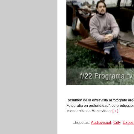
Resumen de la entrevista al fotógrafo arge
Fotografía en profundidad", co-producción
Intendencia de Montevideo.
[ + ]
Etiquetas:
Audiovisual
,
CdF
,
Expos