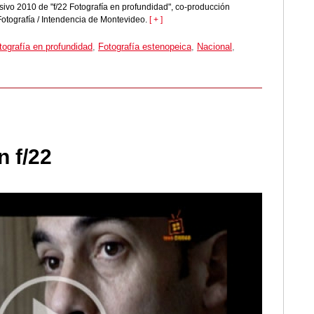
visivo 2010 de "f/22 Fotografía en profundidad", co-producción
Fotografía / Intendencia de Montevideo.
[ + ]
tografía en profundidad
,
Fotografía estenopeica
,
Nacional
,
n f/22