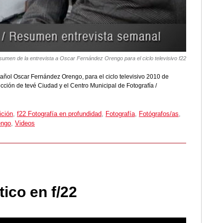
umen de la entrevista a Oscar Fernández Orengo para el ciclo televisivo f22
pañol Oscar Fernández Orengo, para el ciclo televisivo 2010 de
ucción de tevé Ciudad y el Centro Municipal de Fotografía /
ición
,
f22 Fotografía en profundidad
,
Fotografía
,
Fotógrafos/as
,
engo
,
Videos
ico en f/22