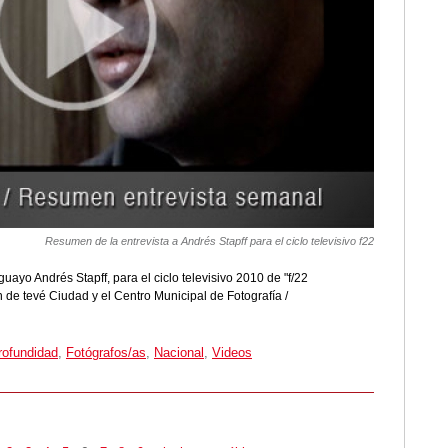
Resumen de la entrevista a Andrés Stapff para el ciclo televisivo f22
uayo Andrés Stapff, para el ciclo televisivo 2010 de "f/22
 de tevé Ciudad y el Centro Municipal de Fotografía /
rofundidad
,
Fotógrafos/as
,
Nacional
,
Videos