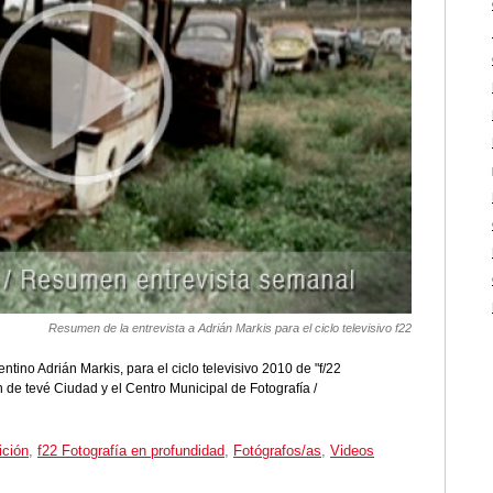
Resumen de la entrevista a Adrián Markis para el ciclo televisivo f22
ntino Adrián Markis, para el ciclo televisivo 2010 de "f/22
 de tevé Ciudad y el Centro Municipal de Fotografía /
ición
,
f22 Fotografía en profundidad
,
Fotógrafos/as
,
Videos