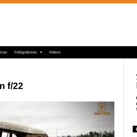
ticas
Fotógrafos/as
Videos
n f/22