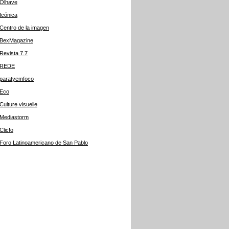
Olhave
Icónica
Centro de la imagen
BexMagazine
Revista 7.7
REDE
paratyemfoco
Eco
Culture visuelle
Mediastorm
Clic!o
Foro Latinoamericano de San Pablo