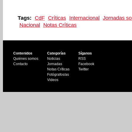
Tags:
CdF
Críticas
Internacional
Jornadas so
Nacional
Notas Críticas
Contenidos
Categorías
Síganos
Quiénes somos
Noticias
RSS
Contacto
Jornadas
Facebook
Notas Críticas
Twitter
Fotógrafos/as
Videos