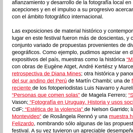
afianzamiento y desarrollo de la fotografía local e
acepciones y en el impulso a su progresivo acerca
con el ámbito fotográfico internacional.
Las exposiciones de material histórico y contempo
lugar en este festival fueron más de doscientas, y
conjunto variado de propuestas provenientes de di
geográficos. Como ejemplo, pudimos apreciar en d
expositivos del país, muestras como la histórica
“M
con obras de Eugène Atget, André Kertész y Marce
retrospectiva de Diana Mines
; otra histórica y pa
del sur andino del Perú
de Martín Chambi; una de
reciente
de los fotoperiodistas Luis Navarro y Aure
“Personas que comen solas”
de Magela Ferrero;
“S
Vason;
“Fotografía en Uruguay. Historia y usos soc
CdF;
“Estética de la violencia”
de Nelson Garrido; l
Montevideo”
de Rosângela Rennó y una
muestra h
Felizardo
, nombrando sólo algunas de las propuest
festival. A su vez tuvieron un apreciable desempeño