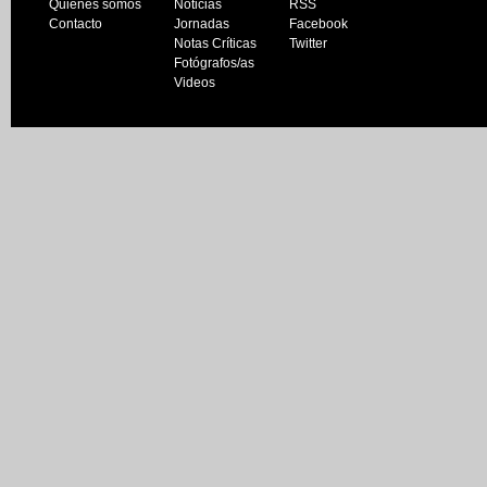
Quiénes somos
Noticias
RSS
Contacto
Jornadas
Facebook
Notas Críticas
Twitter
Fotógrafos/as
Videos