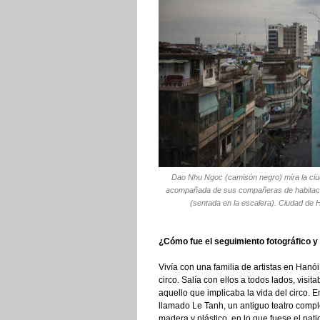
Dao Nhu Ngoc (camisón negro) mira la ciud
acompañada de sus compañeras de habitaci
(sentada en la escalera). Ciudad de H
¿Cómo fue el seguimiento fotográfico y 
Vivía con una familia de artistas en Han
circo. Salía con ellos a todos lados, visi
aquello que implicaba la vida del circo. E
llamado Le Tanh, un antiguo teatro comp
madera y plástico, en lo que fuese el p