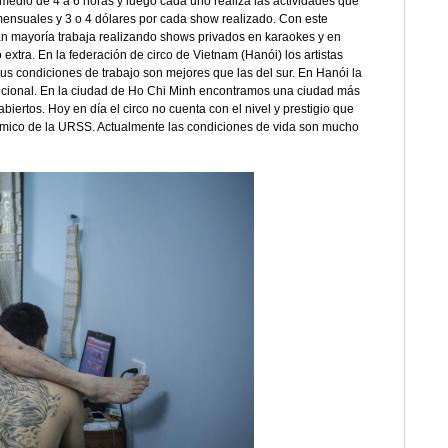
medio de 4 a 6 horas y luego cada uno realiza las actividades que
mensuales y 3 o 4 dólares por cada show realizado. Con este
 gran mayoría trabaja realizando shows privados en karaokes y en
extra. En la federación de circo de Vietnam (Hanói) los artistas
us condiciones de trabajo son mejores que las del sur. En Hanói la
icional. En la ciudad de Ho Chi Minh encontramos una ciudad más
ertos. Hoy en día el circo no cuenta con el nivel y prestigio que
nómico de la URSS. Actualmente las condiciones de vida son mucho