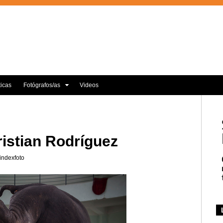
ticas
Fotógrafos/as
Videos
ristian Rodríguez
indexfoto