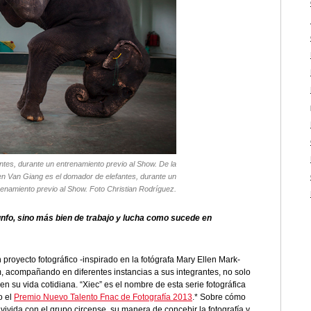
tes, durante un entrenamiento previo al Show. De la
en Van Giang es el domador de elefantes, durante un
renamiento previo al Show. Foto Christian Rodríguez.
iunfo, sino más bien de trabajo y lucha como sucede en
royecto fotográfico -inspirado en la fotógrafa Mary Ellen Mark-
 acompañando en diferentes instancias a sus integrantes, no solo
 su vida cotidiana. “Xiec” es el nombre de esta serie fotográfica
o el
Premio Nuevo Talento Fnac de Fotografía 2013
.* Sobre cómo
 vivida con el grupo circense, su manera de concebir la fotografía y