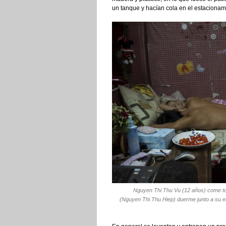
un tanque y hacían cola en el estacionam
Nguyen Thi Thu Vu (12 años) come to
(Nguyen Thi Thu Hiep) duerme junto a su e