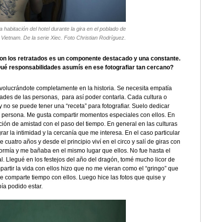
a habitación del hotel durante la gira en el poblado de
Vietnam. De la serie Xiec. Foto Christian Rodríguez.
 con los retratados es un componente destacado y una constante.
é responsabilidades asumís en ese fotografiar tan cercano?
involucrándote completamente en la historia. Se necesita empatía
ltades de las personas, para así poder contarla. Cada cultura o
y no se puede tener una “receta” para fotografiar. Suelo dedicar
 persona. Me gusta compartir momentos especiales con ellos. En
ión de amistad con el paso del tiempo. En general en las culturas
ar la intimidad y la cercanía que me interesa. En el caso particular
 cuatro años y desde el principio viví en el circo y salí de giras con
 dormía y me bañaba en el mismo lugar que ellos. No fue hasta el
al. Llegué en los festejos del año del dragón, tomé mucho licor de
partir la vida con ellos hizo que no me vieran como el “gringo” que
e comparte tiempo con ellos. Luego hice las fotos que quise y
ía podido estar.