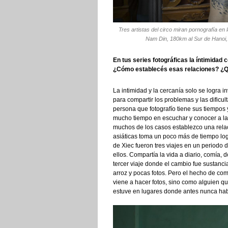
Tres artistas del circo miran pornografía en l
Nam Din, 180km al Sur de Hanoi, 
En tus series fotográficas la íntimidad
¿Cómo establecés esas relaciones? ¿Qu
La intimidad y la cercanía solo se logra 
para compartir los problemas y las dificu
persona que fotografío tiene sus tiempos 
mucho tiempo en escuchar y conocer a la
muchos de los casos establezco una relac
asiáticas toma un poco más de tiempo logr
de Xiec fueron tres viajes en un periodo de
ellos. Compartía la vida a diario, comía,
tercer viaje donde el cambio fue sustanci
arroz y pocas fotos. Pero el hecho de com
viene a hacer fotos, sino como alguien qu
estuve en lugares donde antes nunca hab