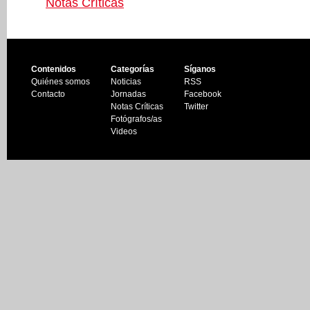
Notas Críticas
Contenidos
Categorías
Síganos
Quiénes somos
Noticias
RSS
Contacto
Jornadas
Facebook
Notas Críticas
Twitter
Fotógrafos/as
Videos