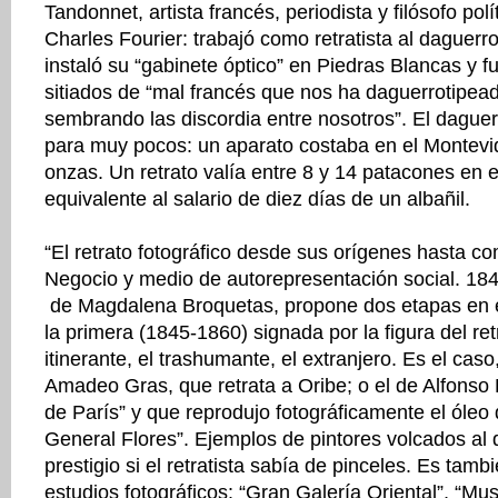
Tandonnet, artista francés, periodista y filósofo polí
Charles Fourier: trabajó como retratista al daguerr
instaló su “gabinete óptico” en Piedras Blancas y f
sitiados de “mal francés que nos ha daguerrotipead
sembrando las discordia entre nosotros”. El daguer
para muy pocos: un aparato costaba en el Montevi
onzas. Un retrato valía entre 8 y 14 patacones en e
equivalente al salario de diez días de un albañil.
“El retrato fotográfico desde sus orígenes hasta co
Negocio y medio de autorepresentación social. 18
de Magdalena Broquetas, propone dos etapas en e
la primera (1845-1860) signada por la figura del ret
itinerante, el trashumante, el extranjero. Es el cas
Amadeo Gras, que retrata a Oribe; o el de Alfonso F
de París” y que reprodujo fotográficamente el óleo 
General Flores”. Ejemplos de pintores volcados al 
prestigio si el retratista sabía de pinceles. Es tam
estudios fotográficos: “Gran Galería Oriental”, “Mus