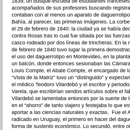
1839; un busque-escuela de estudiantes franceses
acompañados de sus profesores buscando registra
contaban con al menos un aparato de daguerrotipo
Bahía, al parecer, las primeras imágenes. La corbe
el 29 de febrero de 1840: la ciudad ya se había de
contra Rosas tras lo cual fue sitiada por las fuerz
casco rodeado por dos líneas de trincheras. En la
de febrero de 1840 tuvo lugar la primera demostrac
el uso del daguerrotipo en Montevideo, en la planta
un balcón, donde entonces sesionaban las Cámaras
Louis Compte, el Abate Compte, el encargado de l
“Vista de la Matriz” tuvo un “distinguido” y expectan
el médico Teodoro Vilardebó y el escritor y periodi
Varela, que escribirían sendos artículos sobre el f
Vilardebó se lamentaba entonces por la suerte de l
en el “ahorro” de tanto viajero y festejaba lo que e
aportar a las ciencias naturales y exactas. Fue el
radicado en Uruguay, el primero en hacer del dague
forma de sustento económico. Lo secundó, entre o