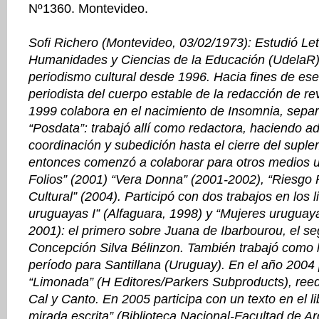
Nº1360. Montevideo.
Sofi Richero (Montevideo, 03/02/1973): Estudió Let
Humanidades y Ciencias de la Educación (UdelaR) 
periodismo cultural desde 1996. Hacia fines de es
periodista del cuerpo estable de la redacción de re
1999 colabora en el nacimiento de Insomnia, separa
“Posdata”: trabajó allí como redactora, haciendo 
coordinación y subedición hasta el cierre del suple
entonces comenzó a colaborar para otros medios 
Folios” (2001) “Vera Donna” (2001-2002), “Riesgo P
Cultural” (2004). Participó con dos trabajos en los 
uruguayas I” (Alfaguara, 1998) y “Mujeres uruguayas
2001): el primero sobre Juana de Ibarbourou, el s
Concepción Silva Bélinzon. También trabajó como l
período para Santillana (Uruguay). En el año 2004 p
“Limonada” (H Editores/Parkers Subproducts), reed
Cal y Canto. En 2005 participa con un texto en el li
mirada escrita” (Biblioteca Nacional-Facultad de Ar