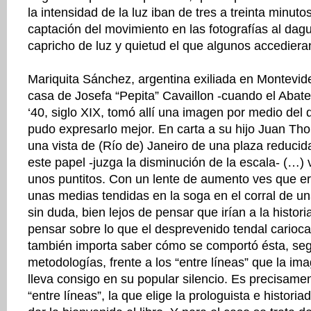
la intensidad de la luz iban de tres a treinta minuto
captación del movimiento en las fotografías al dagu
capricho de luz y quietud el que algunos accedieran
Mariquita Sánchez, argentina exiliada en Montevid
casa de Josefa “Pepita” Cavaillon -cuando el Abat
‘40, siglo XIX, tomó allí una imagen por medio del 
pudo expresarlo mejor. En carta a su hijo Juan Th
una vista de (Río de) Janeiro de una plaza reducid
este papel -juzga la disminución de la escala- (…)
unos puntitos. Con un lente de aumento ves que e
unas medias tendidas en la soga en el corral de u
sin duda, bien lejos de pensar que irían a la histo
pensar sobre lo que el desprevenido tendal carioca 
también importa saber cómo se comportó ésta, se
metodologías, frente a los “entre líneas” que la ima
lleva consigo en su popular silencio. Es precisame
“entre líneas”, la que elige la prologuista e histor