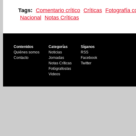
Tags:
Comentario crítico
Críticas
Fotografía 
Nacional
Notas Críticas
Contenidos
Categorías
Síganos
Quiénes somos
Noticias
RSS
Contacto
Jornadas
Facebook
Notas Críticas
Twitter
Fotógrafos/as
Videos