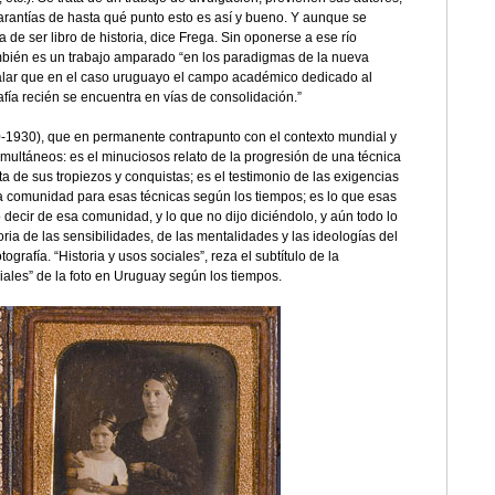
garantías de hasta qué punto esto es así y bueno. Y aunque se
a de ser libro de historia, dice Frega. Sin oponerse a ese río
bién es un trabajo amparado “en los paradigmas de la nueva
señalar que en el caso uruguayo el campo académico dedicado al
afía recién se encuentra en vías de consolidación.”
0-1930), que en permanente contrapunto con el contexto mundial y
multáneos: es el minuciosos relato de la progresión de una técnica
a de sus tropiezos y conquistas; es el testimonio de las exigencias
a comunidad para esas técnicas según los tiempos; es lo que esas
 decir de esa comunidad, y lo que no dijo diciéndolo, y aún todo lo
toria de las sensibilidades, de las mentalidades y las ideologías del
ografía. “Historia y usos sociales”, reza el subtítulo de la
iales” de la foto en Uruguay según los tiempos.