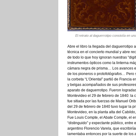
El retrato al daguerrotipo consistía en u
Abre el libro la llegada del daguerrotipo
técnica en el concierto mundial y abre rec
de todo lo que hoy ignoran nuestras “dig
instrumentos ópticos como la linterna mágic
cámara negra de prisma… Los avances en e
de los pioneros o protofotógrafos… Pero s
la corbeta “L’Oriental” partió de Francia
y belgas acompañados de sus profesores
aparato de daguerrotipo. Fueron logradas
Montevideo el 29 de febrero de 1840: la 
fue sitiada por las fuerzas de Manuel Ori
del 29 de febrero de 1840 tuvo lugar la p
Montevideo, en la planta alta del Cabild
Fue Louis Compte, el Abate Compte, el en
“distinguido” y expectante público, entre 
argentino Florencio Varela, que escribirí
lamentaba entonces por la suerte de los ar