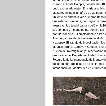
Mariquita Sánchez, argentina exiliada en
cuando el Abate Compte, década del ‘40, 
pudo expresarlo mejor. En carta a su hijo
plaza reducida al tamaño de este papel -
un lente de aumento ves que eran unas c
que estaban, sin duda, bien lejos de pens
desprevenido tendal carioca coló en la H
sus tiempos y metodologías, frente a los “
popular silencio. Es precisamente esta exp
Ana Frega para dar la bienvenida al libro.
y extenso. El trabajo de investigación fu
Mauricio Bruno, Clara von Sanden, e Isab
Núcleo de Investigación y Preservación de
que se alían el Departamento de Histori
Fotografía de la Intendencia de Montevid
de Ingeniería. Resultado de este trabajo e
Intendencia de Montevideo en el marco de