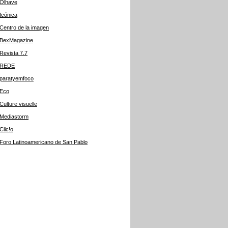
Olhave
Icónica
Centro de la imagen
BexMagazine
Revista 7.7
REDE
paratyemfoco
Eco
Culture visuelle
Mediastorm
Clic!o
Foro Latinoamericano de San Pablo