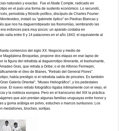
ncias naturales y exactas. Fue el Abate Compte, radicado en
otipo en el país una forma de sustento económico. Lo secundó,
cés, periodista y filósofo político, discípulo de Charles Fourier:
n Montevideo, instaló su “gabinete óptico” en Piedras Blancas y
ncés que nos ha daguerrotipeado las fisonomías, sembrando las
po era entonces para muy pocos: un aparato costaba en
to valía entre 8 y 14 patacones en el año 1843: el equivalente al
s hasta comienzos del siglo XX. Negocio y medio de
 de Magdalena Broquetas, propone dos etapas en ese lapso de
 la figura del retratista al daguerrotipo itinerante, el trashumante,
e Amadeo Gras, que retrata a Oribe; o el de Alfonso Fermepin,
gráficamente el óleo de Blanes, “Retrato del General Flores”.
ipo; había prestigio si el retratista sabía de pinceles. Es también
“Gran Galería Oriental”, “Museo Heliográfico”, y los pedestales
se. El nuevo retrato fotográfico ligaba íntimamente con el viejo, el
racia y la nobleza europea. Pero en el transcurso del XIX la práctica
 imágenes que aún prestan algunas familias uruguayas entre honor y
les y goma arábiga en polvo, estuches o marcos suntuosos. Los
en medallones, broches, sortijas.