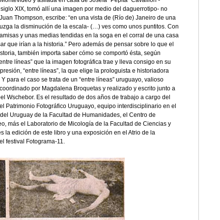
 Montevideo y asilada en casa de Josefa “Pepita” Cavaillon -
siglo XIX, tomó allí una imagen por medio del daguerrotipo- no
 Juan Thompson, escribe: “en una vista de (Río de) Janeiro de una
juzga la disminución de la escala- (…) ves como unos puntitos. Con
amisas y unas medias tendidas en la soga en el corral de una casa
ar que irían a la historia.” Pero además de pensar sobre lo que el
istoria, también importa saber cómo se comportó ésta, según
entre líneas” que la imagen fotográfica trae y lleva consigo en su
resión, “entre líneas”, la que elige la prologuista e historiadora
 Y para el caso se trata de un “entre líneas” uruguayo, valioso
e coordinado por Magdalena Broquetas y realizado y escrito junto a
el Wschebor. Es el resultado de dos años de trabajo a cargo del
l Patrimonio Fotográfico Uruguayo, equipo interdisciplinario en el
a del Uruguay de la Facultad de Humanidades, el Centro de
eo, más el Laboratorio de Micología de la Facultad de Ciencias y
s la edición de este libro y una exposición en el Atrio de la
l festival Fotograma-11.