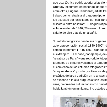
que esta técnica podría aportar a las cie
Uruguay, el primero en hacer del daguerr
entre otros, Eugène Tandonnet, artista fran
trabajó como retratista al daguerrotipo e
fue acusado por los sitiados de “mal fra
discordia entre nosotros”. El daguerroti
el Montevideo de 1846, 20 onzas. Un retra
salario de diez días de un albañil.
“El retrato fotográfico desde sus orígene
autorepresentación social. 1840-1900”,
tiempo: la primera (1845-1860) signada por
el extranjero. Es el caso, por ejemplo, d
“retratista de París” y que reprodujo foto
Ejemplos de pintores volcados al daguerrot
el comienzo de los estudios fotográficos: 
“apoya-cabezas” y los largos tiempos de po
pictórico, de larga tradición en la aristoc
se extiende a la alta burguesía; son las
risas, coloreadas o iluminadas con pince
había también en miniatura, incrustados 