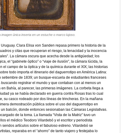
na imagen única inserta en un estuche o marco lujoso.
 a Uruguay. Clara Elisa von Sanden repasa primero la historia de la
uadros y citas que recuperan el riesgo, la tenacidad y la inocencia
itales”. La cámara oscura que acecha desde la antigüedad; los
a, el “gabinete óptico” o “viaje de ilusión”, la cámara lúcida, la
l campo de la óptica y de la química durante el XIX; las historias
obre todo importa el itinerario del daguerrotipo en América Latina:
 en setiembre de 1839; un busque-escuela de estudiantes franceses
 buscando registrar el mundo y que contaban con al menos un
 en Bahía, al parecer, las primeras imágenes. La corbeta llega a
ciudad ya se había declarado en guerra contra Rosas tras lo cual
be, su casco rodeado por dos líneas de trincheras. En la mañana
rimera demostración pública sobre el uso del daguerrotipo en
o, un balcón, donde entonces sesionaban las Cámaras Legislativas.
cargado de la toma. La llamada “Vista de la Matriz” tuvo un
ellos el médico Teodoro Vilardebó y el escritor y periodista
an sendos artículos sobre el fabuloso estreno. Vilardebó se
tistas, reparaba en el “ahorro” de tanto viajero y festejaba lo