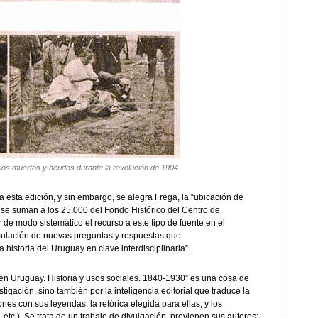
los muertos y heridos durante la revolución de 1904.
esta edición, y sin embargo, se alegra Frega, la “ubicación de
e se suman a los 25.000 del Fondo Histórico del Centro de
r de modo sistemático el recurso a este tipo de fuente en el
rmulación de nuevas preguntas y respuestas que
 historia del Uruguay en clave interdisciplinaria”.
 en Uruguay. Historia y usos sociales. 1840-1930” es una cosa de
stigación, sino también por la inteligencia editorial que traduce la
nes con sus leyendas, la retórica elegida para ellas, y los
, etc.). Se trata de un trabajo de divulgación, previenen sus autores;