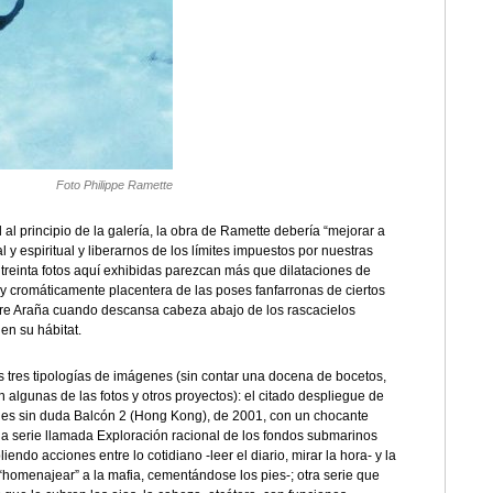
Foto Philippe Ramette
al principio de la galería, la obra de Ramette debería “mejorar a
y espiritual y liberarnos de los límites impuestos por nuestras
reinta fotos aquí exhibidas parezcan más que dilataciones de
 y cromáticamente placentera de las poses fanfarronas de ciertos
re Araña cuando descansa cabeza abajo de los rascacielos
n su hábitat.
nos tres tipologías de imágenes (sin contar una docena de bocetos,
an algunas de las fotos y otros proyectos): el citado despliegue de
o es sin duda Balcón 2 (Hong Kong), de 2001, con un chocante
una serie llamada Exploración racional de los fondos submarinos
ndo acciones entre lo cotidiano -leer el diario, mirar la hora- y la
homenajear” a la mafia, cementándose los pies-; otra serie que