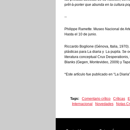
p
rêt
-à-
porter
que abunda en la cultura po
--
Philippe Ramette. Museo Nacional de Art
Hasta el 10 de junio.
Riccardo Boglione (Génova, Italia, 1970)
plásticas para La diaria y La pupila. Se 
literatura conceptual Crux Desperationis
Blanks (Gegen, Montevideo, 2009) y Tapas
*Este artículo fue publicado en “La Diari
Tags:
Comentario crítico
Críticas
E
Internacional
Novedades
Notas Cr