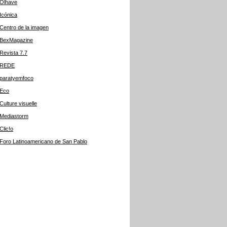
Olhave
Icónica
Centro de la imagen
BexMagazine
Revista 7.7
REDE
paratyemfoco
Eco
Culture visuelle
Mediastorm
Clic!o
Foro Latinoamericano de San Pablo