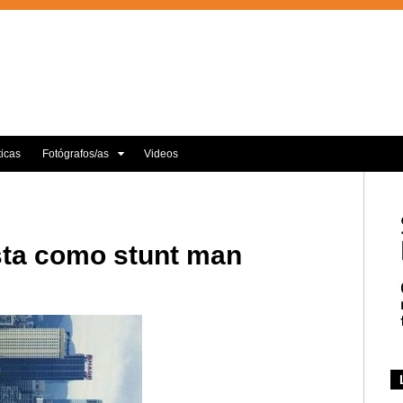
ticas
Fotógrafos/as
Videos
ista como stunt man