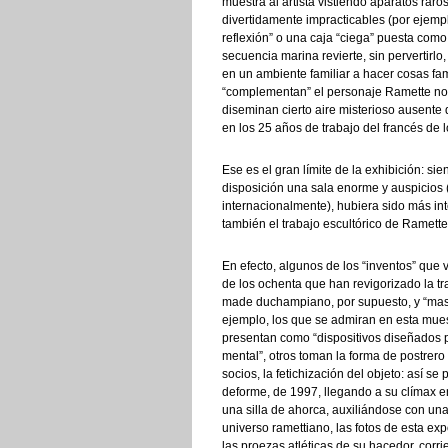
muestra al artista vistiendo aparatos raro
divertidamente impracticables (por ejemp
reflexión” o una caja “ciega” puesta como 
secuencia marina revierte, sin pervertirlo
en un ambiente familiar a hacer cosas fam
“complementan” el personaje Ramette no
diseminan cierto aire misterioso ausent
en los 25 años de trabajo del francés de
Ese es el gran límite de la exhibición: s
disposición una sala enorme y auspicios 
internacionalmente), hubiera sido más in
también el trabajo escultórico de Ramette,
En efecto, algunos de los “inventos” que
de los ochenta que han revigorizado la tr
made duchampiano, por supuesto, y “masi
ejemplo, los que se admiran en esta mues
presentan como “dispositivos diseñados p
mental”, otros toman la forma de postrer
socios, la fetichización del objeto: así se
deforme, de 1997, llegando a su clímax e
una silla de ahorca, auxiliándose con una
universo ramettiano, las fotos de esta ex
las proezas atléticas de su hacedor, corri