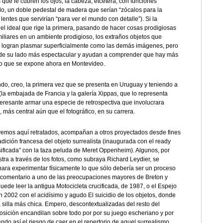
s que le cubren los ojos, la cabeza, etcétera, con funciones
lo, un doble pedestal de madera que serían “zócalos para la
lentes que servirían “para ver el mundo con detalle”). Si la
, el ideal que rige la primera, pasando de hacer cosas prodigiosas
iliares en un ambiente prodigioso, los extraños objetos que
 logran plasmar superficialmente como las demás imágenes, pero
e de su lado más espectacular y ayudan a comprender que hay más
 lo que se expone ahora en Montevideo.
iendo, creo, la primera vez que se presenta en Uruguay y teniendo a
(la embajada de Francia y la galería Xippas, que lo representa
teresante armar una especie de retrospectiva que involucrara
 más central aún que el fotográfico, en su carrera.
 vemos aquí retratados, acompañan a otros proyectados desde fines
adición francesa del objeto surrealista (inaugurada con el ready
ficada” con la taza peluda de Meret Oppenheim). Algunos, por
tra a través de los fotos, como subraya Richard Leydier, se
ara experimentar físicamente lo que sólo debería ser un proceso
o comentario a uno de las preocupaciones mayores de Breton y
 puede leer la antigua Motocicleta crucificada, de 1987, o el Espejo
n 2002 con el acidísimo y agudo El suicidio de los objetos, donde
 silla más chica. Empero, descontextualizadas del resto del
posición encandilan sobre todo por por su juego escheriano y por
endo así el riesgo de caer en el repertorio de aquel surrealismo