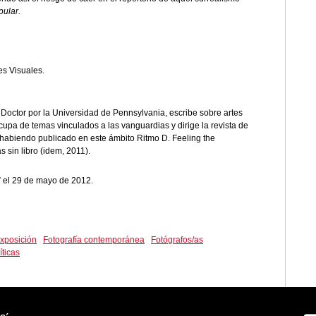
pular.
es Visuales.
. Doctor por la Universidad de Pennsylvania, escribe sobre artes
ocupa de temas vinculados a las vanguardias y dirige la revista de
, habiendo publicado en este ámbito Ritmo D. Feeling the
 sin libro (idem, 2011).
a” el 29 de mayo de 2012.
xposición
Fotografía contemporánea
Fotógrafos/as
íticas