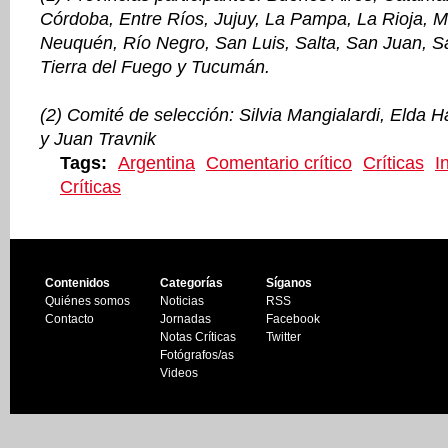
Córdoba, Entre Ríos, Jujuy, La Pampa, La Rioja, 
Neuquén, Río Negro, San Luis, Salta, San Juan, S
Tierra del Fuego y Tucumán.
(2) Comité de selección: Silvia Mangialardi, Elda H
y Juan Travnik
Tags:
Argentina
Comentario crítico
Críticas
I
Críticas
Contenidos
Categorías
Síganos
Quiénes somos
Noticias
RSS
Contacto
Jornadas
Facebook
Notas Críticas
Twitter
Fotógrafos/as
Videos