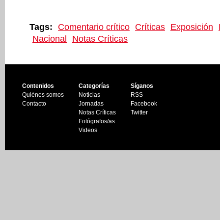
Tags:
Comentario crítico
Críticas
Exposición
Nacional
Notas Críticas
Contenidos
Categorías
Síganos
Quiénes somos
Noticias
RSS
Contacto
Jornadas
Facebook
Notas Críticas
Twitter
Fotógrafos/as
Videos