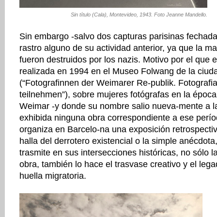
Sin título (Cala), Montevideo, 1943. Foto Jeanne Mandello.
Sin embargo -salvo dos capturas parisinas fechad
rastro alguno de su actividad anterior, ya que la m
fueron destruidos por los nazis. Motivo por el que 
realizada en 1994 en el Museo Folwang de la ciud
(“Fotografinnen der Weimarer Re-publik. Fotografi
teilnehmen”), sobre mujeres fotógrafas en la época
Weimar -y donde su nombre salio nueva-mente a la 
exhibida ninguna obra correspondiente a ese perí
organiza en Barcelo-na una exposición retrospecti
halla del derrotero existencial o la simple anécdota
trasmite en sus intersecciones históricas, no sólo 
obra, también lo hace el trasvase creativo y el leg
huella migratoria.