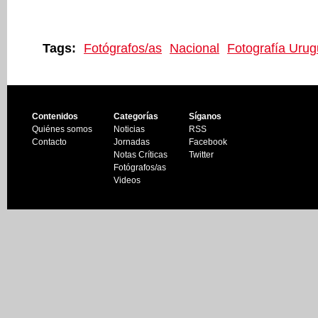
Tags:
Fotógrafos/as
Nacional
Fotografía Uru
Contenidos
Categorías
Síganos
Quiénes somos
Noticias
RSS
Contacto
Jornadas
Facebook
Notas Críticas
Twitter
Fotógrafos/as
Videos