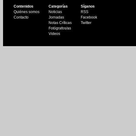
Contenidos
Categorías
Síganos
Quiénes somos
Noticias
RSS
Contacto
Jornadas
Facebook
Notas Críticas
Twitter
Fotógrafos/as
Videos