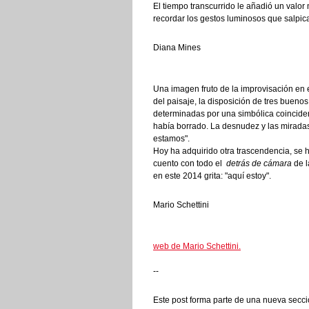
El tiempo transcurrido le añadió un valor
recordar los gestos luminosos que salpic
Diana Mines
Una imagen fruto de la improvisación en 
del paisaje, la disposición de tres bueno
determinadas por una simbólica coincidenc
había borrado. La desnudez y las miradas,
estamos".
Hoy ha adquirido otra trascendencia, se 
cuento con todo el
detrás de cámara
de l
en este 2014 grita: "aquí estoy".
Mario Schettini
web de Mario Schettini.
--
Este post forma parte de una nueva secció