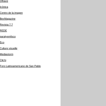
Olhave
Icónica
Centro de la imagen
BexMagazine
Revista 7.7
REDE
paratyemfoco
Eco
Culture visuelle
Mediastorm
Clic!o
Foro Latinoamericano de San Pablo