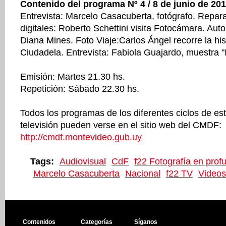
Contenido del programa Nº 4 / 8 de junio de 20
Entrevista: Marcelo Casacuberta, fotógrafo. Repa
digitales: Roberto Schettini visita Fotocámara. Aut
Diana Mines. Foto Viaje:Carlos Ángel recorre la his
Ciudadela. Entrevista: Fabiola Guajardo, muestra "
Emisión: Martes 21.30 hs.
Repetición: Sábado 22.30 hs.
Todos los programas de los diferentes ciclos de e
televisión pueden verse en el sitio web del CMDF:
http://cmdf.montevideo.gub.uy
Tags:
Audiovisual
CdF
f22 Fotografía en prof
Marcelo Casacuberta
Nacional
f22 TV
Videos
Contenidos
Categorías
Síganos