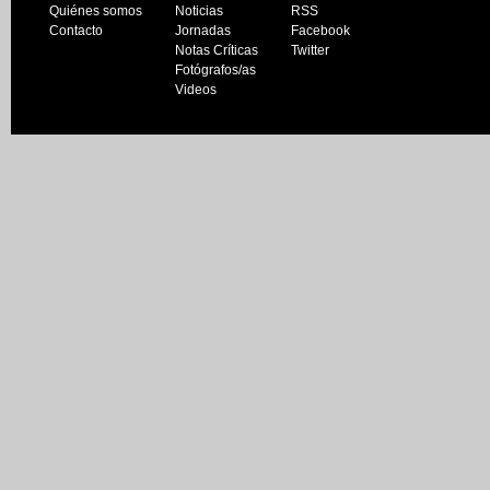
Quiénes somos
Noticias
RSS
Contacto
Jornadas
Facebook
Notas Críticas
Twitter
Fotógrafos/as
Videos