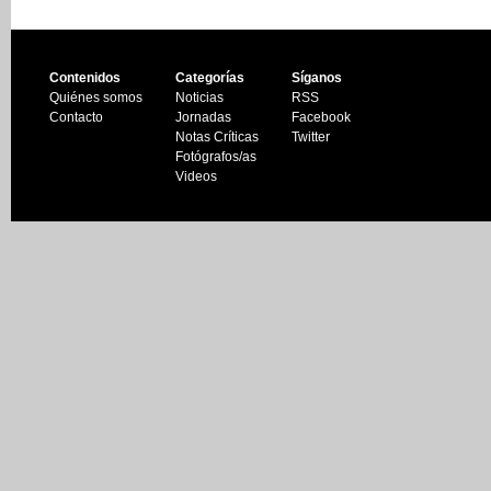
Contenidos
Categorías
Síganos
Quiénes somos
Noticias
RSS
Contacto
Jornadas
Facebook
Notas Críticas
Twitter
Fotógrafos/as
Videos