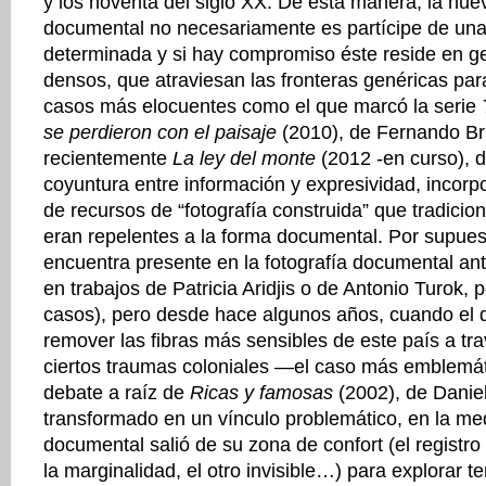
y los noventa del siglo XX. De esta manera, la nuev
documental no necesariamente es partícipe de una 
determinada y si hay compromiso éste reside en ge
densos, que atraviesan las fronteras genéricas pa
casos más elocuentes como el que marcó la serie
se perdieron con el paisaje
(2010), de Fernando Br
recientemente
La ley del monte
(2012 -en curso), 
coyuntura entre información y expresividad, incor
de recursos de “fotografía construida” que tradicio
eran repelentes a la forma documental. Por supuest
encuentra presente en la fotografía documental an
en trabajos de Patricia Aridjis o de Antonio Turok, p
casos), pero desde hace algunos años, cuando el
remover las fibras más sensibles de este país a tr
ciertos traumas coloniales —el caso más emblemát
debate a raíz de
Ricas y famosas
(2002), de Danie
transformado en un vínculo problemático, en la me
documental salió de su zona de confort (el registro
la marginalidad, el otro invisible…) para explorar te