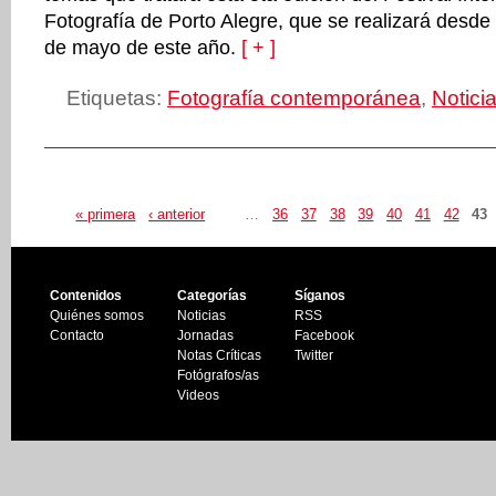
Fotografía de Porto Alegre, que se realizará desde e
de mayo de este año.
[ + ]
Etiquetas:
Fotografía contemporánea
,
Notici
« primera
‹ anterior
…
36
37
38
39
40
41
42
43
Contenidos
Categorías
Síganos
Quiénes somos
Noticias
RSS
Contacto
Jornadas
Facebook
Notas Críticas
Twitter
Fotógrafos/as
Videos