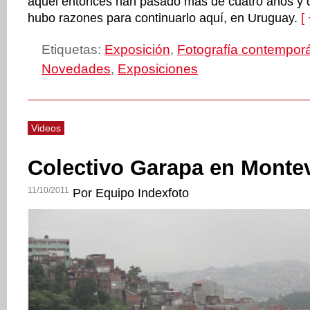
aquel entonces han pasado más de cuatro años y d
hubo razones para continuarlo aquí, en Uruguay.
[ 
Etiquetas:
Exposición
,
Fotografía contempor
Novedades
,
Exposiciones
Videos
Colectivo Garapa en Monte
11/10/2011
Por Equipo Indexfoto