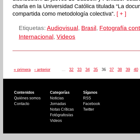
charla en la Universidad Católica titulada “La doc
compartida como metodología colectiva”.
[ + ]
Etiquetas:
Audiovisual
,
Brasil
,
Fotografía co
Internacional
,
Videos
« primera
‹ anterior
…
32
33
34
35
36
37
38
39
40
Contenidos
Categorías
Síganos
Quiénes somos
Noticias
RSS
Contacto
Jornadas
Facebook
Notas Críticas
Twitter
Fotógrafos/as
Videos