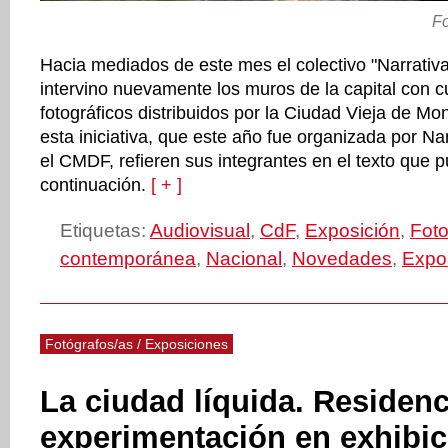
Fo
Hacia mediados de este mes el colectivo "Narrativ
intervino nuevamente los muros de la capital con 
fotográficos distribuidos por la Ciudad Vieja de Mo
esta iniciativa, que este año fue organizada por Na
el CMDF, refieren sus integrantes en el texto que p
continuación.
[ + ]
Etiquetas:
Audiovisual
,
CdF
,
Exposición
,
Foto
contemporánea
,
Nacional
,
Novedades
,
Expo
Fotógrafos/as / Exposiciones
La ciudad líquida. Residenc
experimentación en exhibic