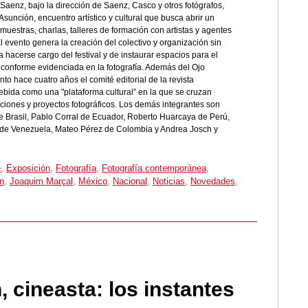
Saenz, bajo la dirección de Saenz, Casco y otros fotógrafos,
Asunción, encuentro artístico y cultural que busca abrir un
muestras, charlas, talleres de formación con artistas y agentes
l evento genera la creación del colectivo y organización sin
 a hacerse cargo del festival y de instaurar espacios para el
d conforme evidenciada en la fotografía. Además del Ojo
to hace cuatro años el comité editorial de la revista
ida como una "plataforma cultural” en la que se cruzan
aciones y proyectos fotográficos. Los demás integrantes son
de Brasil, Pablo Corral de Ecuador, Roberto Huarcaya de Perú,
 de Venezuela, Mateo Pérez de Colombia y Andrea Josch y
e
,
Exposición
,
Fotografía
,
Fotografía contemporánea
,
on
,
Joaquim Marçal
,
México
,
Nacional
,
Noticias
,
Novedades
,
, cineasta: los instantes