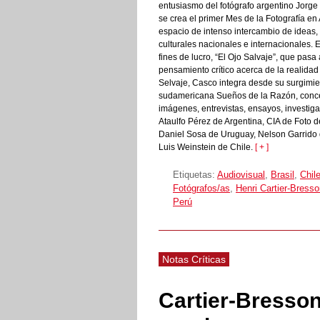
entusiasmo del fotógrafo argentino Jorge 
se crea el primer Mes de la Fotografía en 
espacio de intenso intercambio de ideas, 
culturales nacionales e internacionales. E
fines de lucro, “El Ojo Salvaje”, que pasa
pensamiento crítico acerca de la realida
Selvaje, Casco integra desde su surgimien
sudamericana Sueños de la Razón, conceb
imágenes, entrevistas, ensayos, investig
Ataulfo Pérez de Argentina, CIA de Foto 
Daniel Sosa de Uruguay, Nelson Garrido
Luis Weinstein de Chile.
[ + ]
Etiquetas:
Audiovisual
,
Brasil
,
Chil
Fotógrafos/as
,
Henri Cartier-Bress
Perú
Notas Críticas
Cartier-Bresson