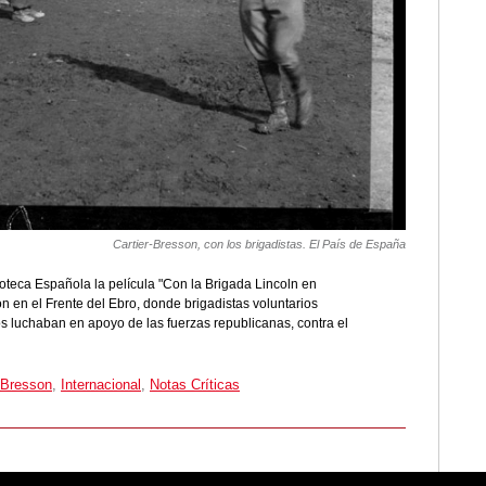
Cartier-Bresson, con los brigadistas. El País de España
oteca Española la película "Con la Brigada Lincoln en
n en el Frente del Ebro, donde brigadistas voluntarios
s luchaban en apoyo de las fuerzas republicanas, contra el
r-Bresson
,
Internacional
,
Notas Críticas