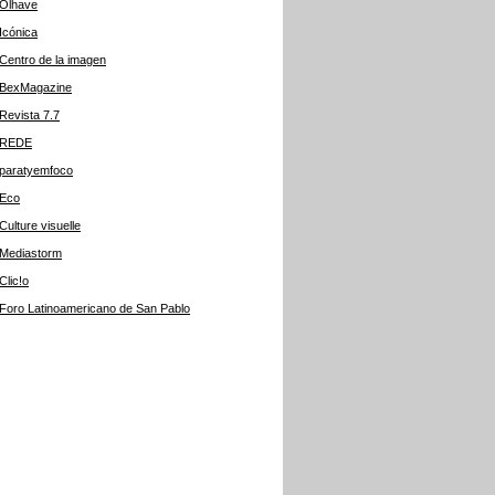
Olhave
Icónica
Centro de la imagen
BexMagazine
Revista 7.7
REDE
paratyemfoco
Eco
Culture visuelle
Mediastorm
Clic!o
Foro Latinoamericano de San Pablo