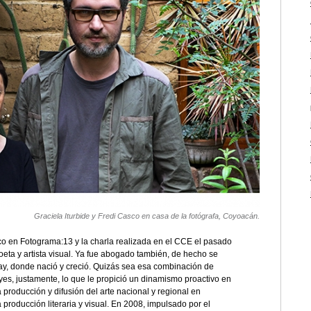
Graciela Iturbide y Fredi Casco en casa de la fotógrafa, Coyoacán.
co en Fotograma:13 y la charla realizada en el CCE el pasado
eta y artista visual. Ya fue abogado también, de hecho se
ay, donde nació y creció. Quizás sea esa combinación de
yes, justamente, lo que le propició un dinamismo proactivo en
 producción y difusión del arte nacional y regional en
roducción literaria y visual. En 2008, impulsado por el