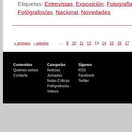
Etiquetas:
Entrevistas
,
Exposición
,
Fotografí
Fotógrafos/as
,
Nacional
,
Novedades
« primera
‹ anterior
…
9
10
11
12
13
14
15
16
17
Contenidos
Categorías
Síganos
Quiénes somos
Noticias
RSS
Contacto
Jornadas
Facebook
Notas Críticas
Twitter
Fotógrafos/as
Videos