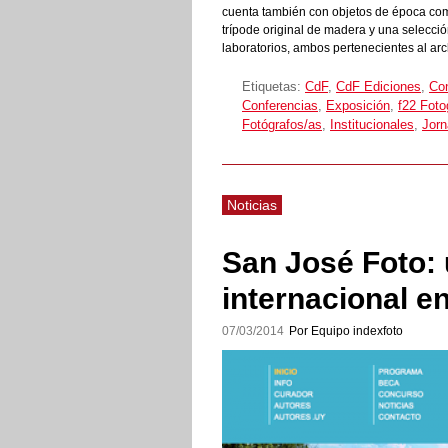
cuenta también con objetos de época como
trípode original de madera y una selecció
laboratorios, ambos pertenecientes al arc
Etiquetas:
CdF
,
CdF Ediciones
,
Co
Conferencias
,
Exposición
,
f22 Foto
Fotógrafos/as
,
Institucionales
,
Jorn
Noticias
San José Foto: u
internacional en
07/03/2014
Por Equipo indexfoto