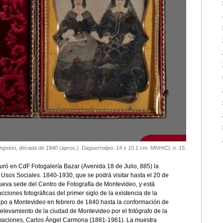
ivingston, década de 1840 (aprox.). Daguerrotipo. 14 x 10.1 cm. MNH/CI, n. 15.
uró en CdF Fotogalería Bazar (Avenida 18 de Julio, 885) la
 Usos Sociales. 1840-1930, que se podrá visitar hasta el 20 de
nueva sede del Centro de Fotografía de Montevideo, y está
ciones fotográficas del primer siglo de la existencia de la
otipo a Montevideo en febrero de 1840 hasta la conformación de
elevamiento de la ciudad de Montevideo por el fotógrafo de la
rmaciones, Carlos Ángel Carmona (1881-1961). La muestra