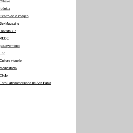
Olhave
Icónica
Centro de la imagen
BexMagazine
Revista 7.7
REDE
paratyemfoco
Eco
Culture visuelle
Mediastorm
Clic!o
Foro Latinoamericano de San Pablo