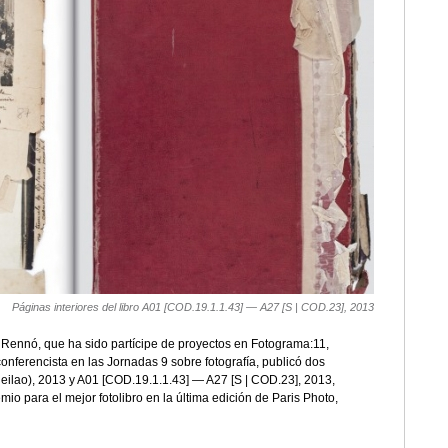
Páginas interiores del libro A01 [COD.19.1.1.43] — A27 [S | COD.23], 2013
a Rennó, que ha sido partícipe de proyectos en Fotograma:11,
conferencista en las Jornadas 9 sobre fotografía, publicó dos
 (leilao), 2013 y A01 [COD.19.1.1.43] — A27 [S | COD.23], 2013,
mio para el mejor fotolibro en la última edición de Paris Photo,