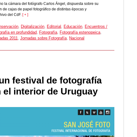
 la cámara del fotógrafo Carlos Ángel, dispuesta sobre su
n de cajas de papel fotográfico de distintas épocas y
hivo del CdF.
[ + ]
nservación
,
Digitalización
,
Editorial
,
Educación
,
Encuentros /
grafía en profundidad
,
Fotografía
,
Fotografía estenopeica
,
adas 2011
,
Jornadas sobre Fotografía
,
Nacional
n festival de fotografía
 el interior de Uruguay