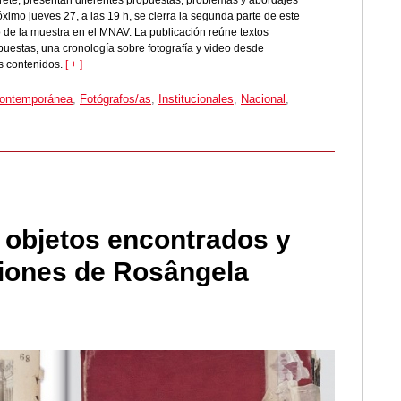
ete, presentan diferentes propuestas, problemas y abordajes
róximo jueves 27, a las 19 h, se cierra la segunda parte de este
o de la muestra en el MNAV. La publicación reúne textos
xpuestas, una cronología sobre fotografía y video desde
s contenidos.
[ + ]
contemporánea
,
Fotógrafos/as
,
Institucionales
,
Nacional
,
 objetos encontrados y
ciones de Rosângela