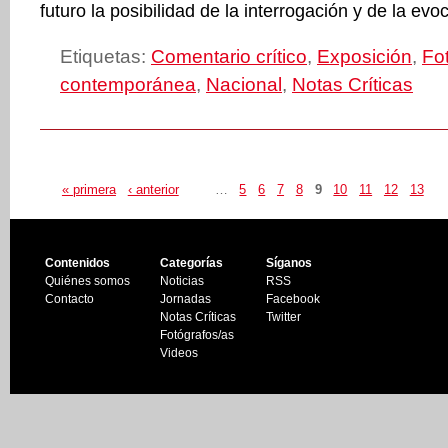
futuro la posibilidad de la interrogación y de la ev
Etiquetas:
Comentario crítico
,
Exposición
,
Fo
contemporánea
,
Nacional
,
Notas Críticas
« primera
‹ anterior
…
5
6
7
8
9
10
11
12
13
Contenidos
Categorías
Síganos
Quiénes somos
Noticias
RSS
Contacto
Jornadas
Facebook
Notas Críticas
Twitter
Fotógrafos/as
Videos