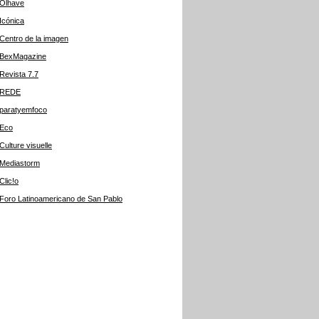
Olhave
Icónica
Centro de la imagen
BexMagazine
Revista 7.7
REDE
paratyemfoco
Eco
Culture visuelle
Mediastorm
Clic!o
Foro Latinoamericano de San Pablo