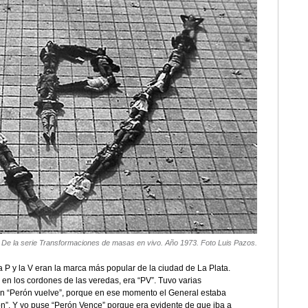
De la serie Transformaciones de masas en vivo. Año 1973. Foto Luis Pazos.
 P y la V eran la marca más popular de la ciudad de La Plata.
o en los cordones de las veredas, era “PV”. Tuvo varias
ían “Perón vuelve”, porque en ese momento el General estaba
rón”. Y yo puse “Perón Vence” porque era evidente de que iba a