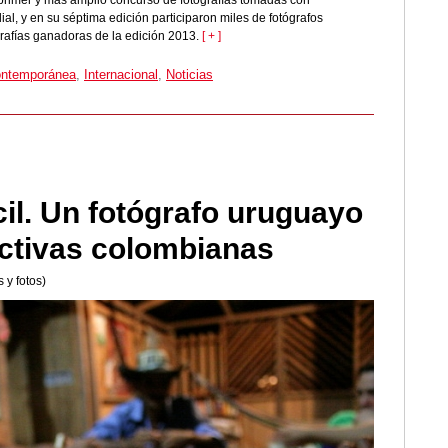
rimer y más amplio concurso de fotografías tomadas con
l, y en su séptima edición participaron miles de fotógrafos
rafías ganadoras de la edición 2013.
[ + ]
ontemporánea
,
Internacional
,
Noticias
cil. Un fotógrafo uruguayo
lictivas colombianas
 y fotos)