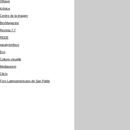
Olhave
Icónica
Centro de la imagen
BexMagazine
Revista 7.7
REDE
paratyemfoco
Eco
Culture visuelle
Mediastorm
Clic!o
Foro Latinoamericano de San Pablo