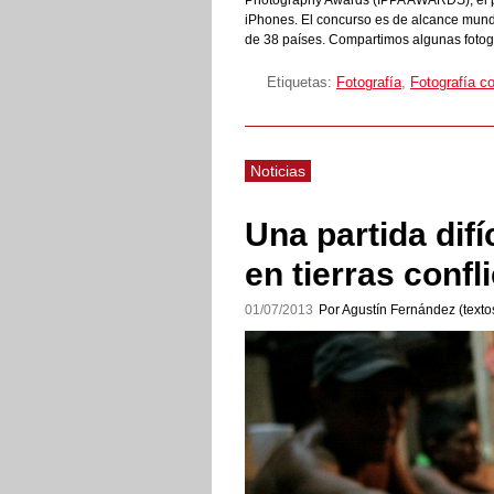
Photography Awards (IPPA AWARDS), el p
iPhones. El concurso es de alcance mundia
de 38 países. Compartimos algunas fotog
Etiquetas:
Fotografía
,
Fotografía c
Noticias
Una partida difí
en tierras conf
01/07/2013
Por Agustín Fernández (textos