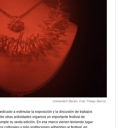
Unheimlich-Berlim. Foto Thiago Barros.
dicado a estimular la exposición y la discusión de trabajos
ntre otras actividades organiza un importante festival de
umple su sexta edición. En ese marco vienen teniendo lugar
 culturales y más instituciones adheridas al festival, en