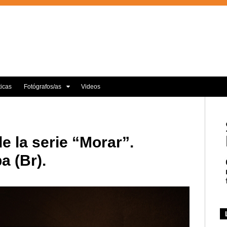
ticas
Fotógrafos/as
Videos
e la serie “Morar”.
a (Br).