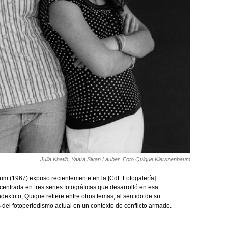
Julia Khatib, Yaara Sivan Lauber. Foto Quique Kierszenbaum
um (1967) expuso recientemente en la [CdF Fotogalería]
 centrada en tres series fotográficas que desarrolló en esa
ndexfoto, Quique refiere entre otros temas, al sentido de su
s del fotoperiodismo actual en un contexto de conflicto armado.