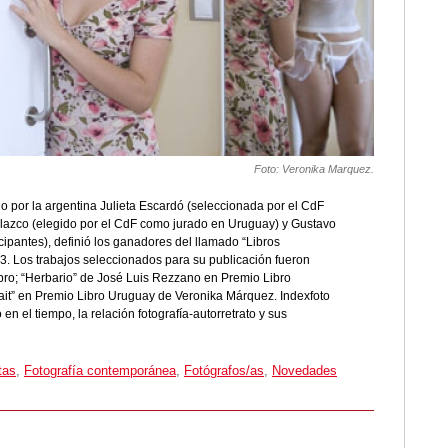
Foto: Veronika Marquez.
o por la argentina Julieta Escardó (seleccionada por el CdF
lazco (elegido por el CdF como jurado en Uruguay) y Gustavo
ipantes), definió los ganadores del llamado “Libros
13. Los trabajos seleccionados para su publicación fueron
bro; “Herbario” de José Luis Rezzano en Premio Libro
rait” en Premio Libro Uruguay de Veronika Márquez. Indexfoto
en el tiempo, la relación fotografía-autorretrato y sus
tas
,
Fotografía contemporánea
,
Fotógrafos/as
,
Novedades