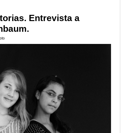
torias. Entrevista a
enbaum.
oto