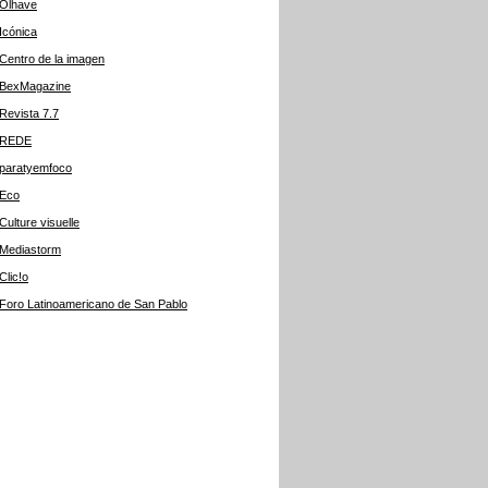
Olhave
Icónica
Centro de la imagen
BexMagazine
Revista 7.7
REDE
paratyemfoco
Eco
Culture visuelle
Mediastorm
Clic!o
Foro Latinoamericano de San Pablo