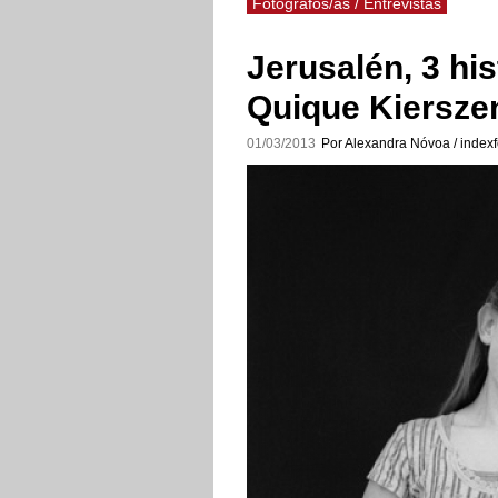
Fotógrafos/as / Entrevistas
Jerusalén, 3 his
Quique Kiersz
01/03/2013
Por Alexandra Nóvoa / indexf