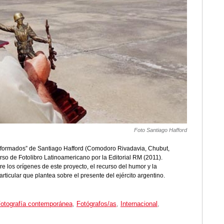
Foto Santiago Hafford
niformados” de Santiago Hafford (Comodoro Rivadavia, Chubut,
so de Fotolibro Latinoamericano por la Editorial RM (2011).
e los orígenes de este proyecto, el recurso del humor y la
 particular que plantea sobre el presente del ejército argentino.
otografía contemporánea
,
Fotógrafos/as
,
Internacional
,