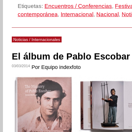
Etiquetas:
Encuentros / Conferencias
,
Festiv
contemporánea
,
Internacional
,
Nacional
,
Noti
Noticias / Internacionales
El álbum de Pablo Escobar
03/03/2014
Por Equipo indexfoto