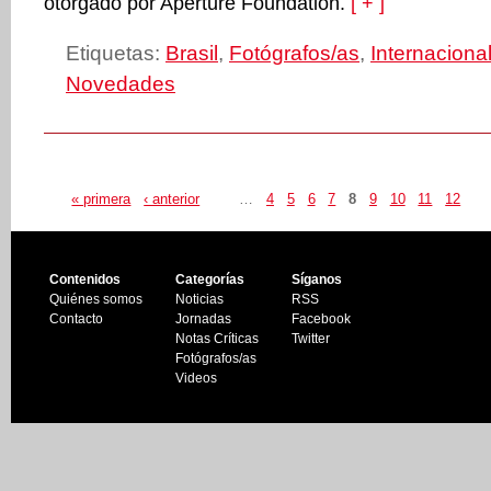
otorgado por Aperture Foundation.
[ + ]
Etiquetas:
Brasil
,
Fotógrafos/as
,
Internaciona
Novedades
« primera
‹ anterior
…
4
5
6
7
8
9
10
11
12
Contenidos
Categorías
Síganos
Quiénes somos
Noticias
RSS
Contacto
Jornadas
Facebook
Notas Críticas
Twitter
Fotógrafos/as
Videos