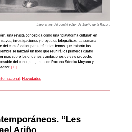
Integrantes del comité editor de Sueño de la Razón.
ón”, una revista concebida como una “plataforma cultural” en
ensayos, investigaciones y proyectos fotográficos. La semana
 del comité editor para definir los temas que tratarán los
embre se lanzará un libro que reunirá los primeros cuatro
er más sobre los orígenes y ambiciones de este proyecto,
ponsable del concepto -junto con Roxana Sdenka Moyano y
editor.
[ + ]
nternacional
,
Novedades
ntemporáneos. “Les
ael Ariño.