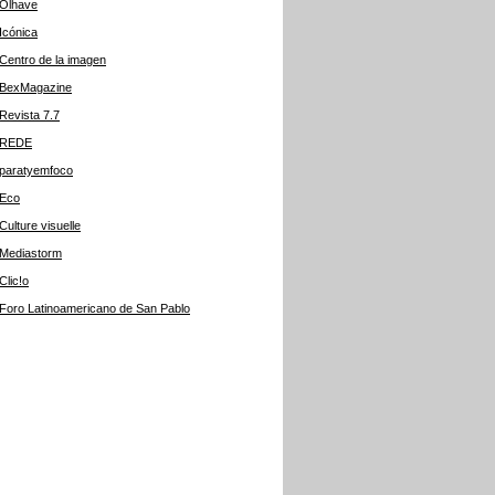
Olhave
Icónica
Centro de la imagen
BexMagazine
Revista 7.7
REDE
paratyemfoco
Eco
Culture visuelle
Mediastorm
Clic!o
Foro Latinoamericano de San Pablo