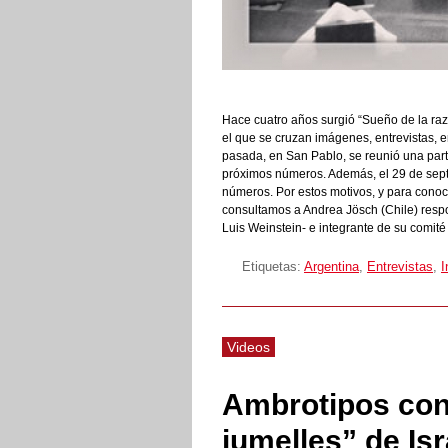
Hace cuatro años surgió “Sueño de la raz
el que se cruzan imágenes, entrevistas, 
pasada, en San Pablo, se reunió una parte
próximos números. Además, el 29 de septi
números. Por estos motivos, y para conoc
consultamos a Andrea Jösch (Chile) res
Luis Weinstein- e integrante de su comité 
Etiquetas:
Argentina
,
Entrevistas
,
I
Videos
Ambrotipos co
jumelles” de Isr