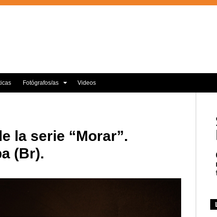
ticas
Fotógrafos/as
Videos
e la serie “Morar”.
a (Br).