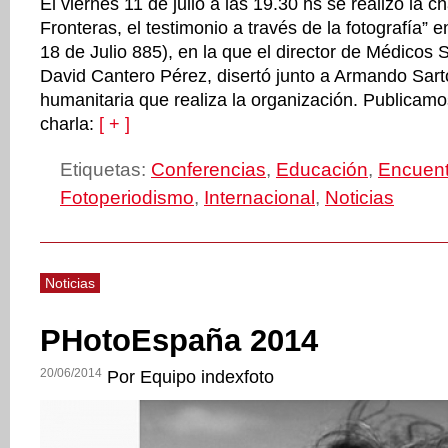
El viernes 11 de julio a las 19.30 hs se realizó la c
Fronteras, el testimonio a través de la fotografía” 
18 de Julio 885), en la que el director de Médicos 
David Cantero Pérez, disertó junto a Armando Sartor
humanitaria que realiza la organización. Publicamos
charla:
[ + ]
Etiquetas:
Conferencias
,
Educación
,
Encuent
Fotoperiodismo
,
Internacional
,
Noticias
Noticias
PHotoEspaña 2014
20/06/2014
Por Equipo indexfoto