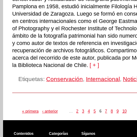
Pamplona en 1958, estudió inicialmente Filología H
Universidad de Zaragoza. Luego se formó en conse
en centros internacionales como el George Eas
of Photography y el Rochester Institute of Technolo
ámbito de la fotografía patrimonial han sido nume
y como autor de textos de referencia en investigac
recuperación de archivos fotográficos. Compartimo
acerca del recorrido de este autor, publicada por 
la Biblioteca Nacional de Chile.
[ + ]
Etiquetas:
Conservación
,
Internacional
,
Notic
« primera
‹ anterior
…
2
3
4
5
6
7
8
9
10
Contenidos
Categorías
Síganos