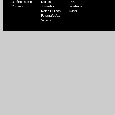
Quiénes somos
Noticias
RSS
Contacto
Jornadas
Facebook
Notas Críticas
Twitter
Fotógrafos/as
Videos