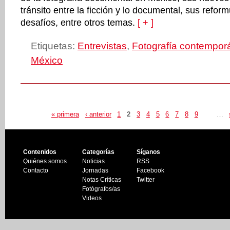
tránsito entre la ficción y lo documental, sus refor
desafíos, entre otros temas.
[ + ]
Etiquetas:
Entrevistas
,
Fotografía contempor
México
« primera
‹ anterior
1
2
3
4
5
6
7
8
9
…
Contenidos
Categorías
Síganos
Quiénes somos
Noticias
RSS
Contacto
Jornadas
Facebook
Notas Críticas
Twitter
Fotógrafos/as
Videos