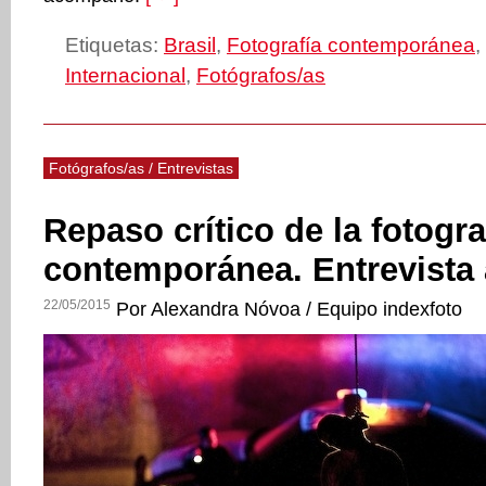
Etiquetas:
Brasil
,
Fotografía contemporánea
,
Internacional
,
Fotógrafos/as
Fotógrafos/as / Entrevistas
Repaso crítico de la fotogr
contemporánea. Entrevista 
22/05/2015
Por Alexandra Nóvoa / Equipo indexfoto