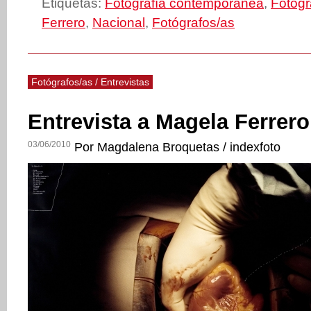
Etiquetas:
Fotografía contemporánea
,
Fotógr
Ferrero
,
Nacional
,
Fotógrafos/as
Fotógrafos/as / Entrevistas
Entrevista a Magela Ferrero
03/06/2010
Por Magdalena Broquetas / indexfoto