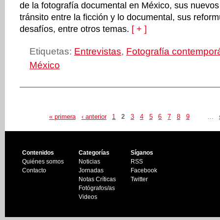
de la fotografía documental en México, sus nuevos t
tránsito entre la ficción y lo documental, sus refor
desafíos, entre otros temas.
[ + ]
Etiquetas:
Entrevistas
,
Fotografía contempor
México
« primera
‹ anterior
1
2
3
4
5
6
7
8
9
…
Contenidos
Categorías
Síganos
Quiénes somos
Noticias
RSS
Contacto
Jornadas
Facebook
Notas Críticas
Twitter
Fotógrafos/as
Videos