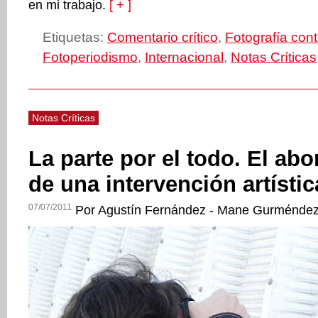
en mi trabajo.
[ + ]
Etiquetas:
Comentario crítico
,
Fotografía co
Fotoperiodismo
,
Internacional
,
Notas Críticas
Notas Críticas
La parte por el todo. El abo
de una intervención artístic
07/07/2011
Por Agustín Fernández - Mane Gurménde