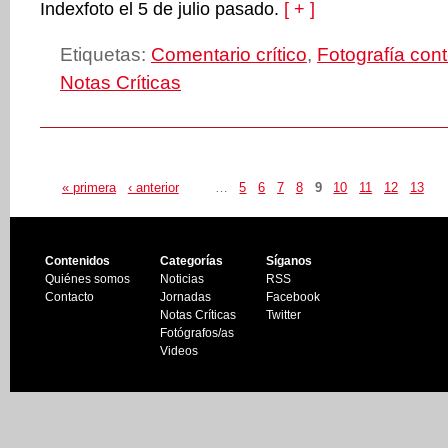
Indexfoto el 5 de julio pasado.
[ + ]
Etiquetas:
Comentario crítico
,
Fotografía co
Notas Críticas
« primera
‹ anterior
…
5
6
7
8
9
10
11
12
13
Contenidos
Categorías
Síganos
Quiénes somos
Noticias
RSS
Contacto
Jornadas
Facebook
Notas Críticas
Twitter
Fotógrafos/as
Videos