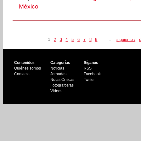
México
1
2
3
4
5
6
7
8
9
…
siguiente ›
ú
Contenidos
Categorías
Síganos
Quiénes somos
Noticias
RSS
Contacto
Jornadas
Facebook
Notas Críticas
Twitter
Fotógrafos/as
Videos