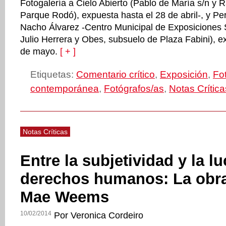
Fotogalería a Cielo Abierto (Pablo de María s/n y 
Parque Rodó), expuesta hasta el 28 de abril-, y Pe
Nacho Álvarez -Centro Municipal de Exposiciones S
Julio Herrera y Obes, subsuelo de Plaza Fabini), e
de mayo.
[ + ]
Etiquetas:
Comentario crítico
,
Exposición
,
Fo
contemporánea
,
Fotógrafos/as
,
Notas Crítica
Notas Críticas
Entre la subjetividad y la l
derechos humanos: La obra
Mae Weems
10/02/2014
Por Veronica Cordeiro