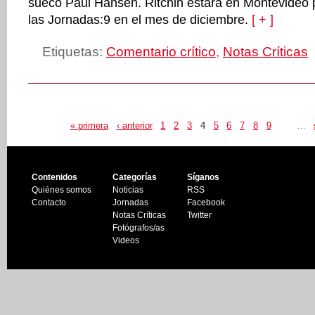
sueco Paul Hansen. Ritchin estará en Montevideo p
las Jornadas:9 en el mes de diciembre.
[ + ]
Etiquetas:
Comentario crítico
,
Notas Críticas
« primera
‹ anterior
1
2
3
4
5
6
7
8
9
…
Contenidos
Categorías
Síganos
Quiénes somos
Noticias
RSS
Contacto
Jornadas
Facebook
Notas Críticas
Twitter
Fotógrafos/as
Videos