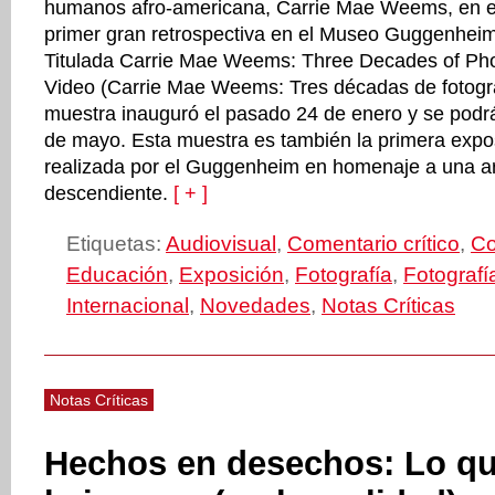
humanos afro-americana, Carrie Mae Weems, en e
primer gran retrospectiva en el Museo Guggenhei
Titulada Carrie Mae Weems: Three Decades of Ph
Video (Carrie Mae Weems: Tres décadas de fotograf
muestra inauguró el pasado 24 de enero y se podrá 
de mayo. Esta muestra es también la primera expos
realizada por el Guggenheim en homenaje a una art
descendiente.
[ + ]
Etiquetas:
Audiovisual
,
Comentario crítico
,
Co
Educación
,
Exposición
,
Fotografía
,
Fotograf
Internacional
,
Novedades
,
Notas Críticas
Notas Críticas
Hechos en desechos: Lo qu